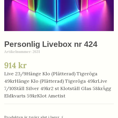
Personlig Livebox nr 424
Artikelnummer:
2631
914 kr
Live 23/9Hänge Klo (Plätterad) Tigeröga
49krHänge Klo (Plätterad) Tigeröga 49krLive
7/10Ställ Silver 49kr2 st Klotställ Glas 58krÄgg
Eldkvarts 59krKlot Ametist
Produkten är tyvärr slut i lager. :(