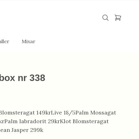
ller
Mixar
box nr 338
Blomsteragat 149krLive 18/5Palm Mossagat
krPalm labradorit 29krKlot Blomsteragat
ean Jasper 299k