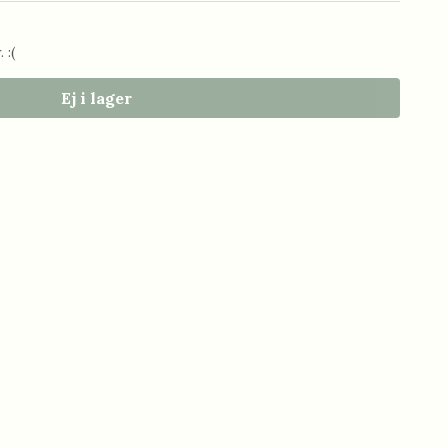
 :(
Ej i lager