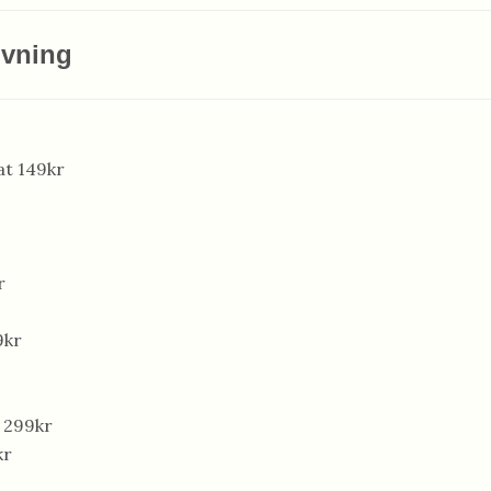
ivning
t 149kr
r
9kr
 299kr
kr