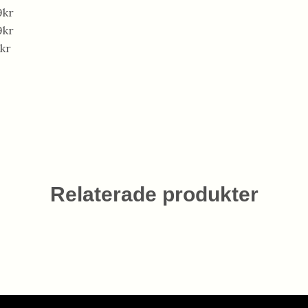
9kr
9kr
kr
Relaterade produkter