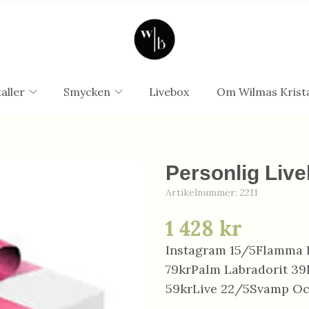
aller
Smycken
Livebox
Om Wilmas Krista
Personlig Live
Artikelnummer:
2211
1 428 kr
Instagram 15/5Flamma 
79krPalm Labradorit 39
59krLive 22/5Svamp Oc