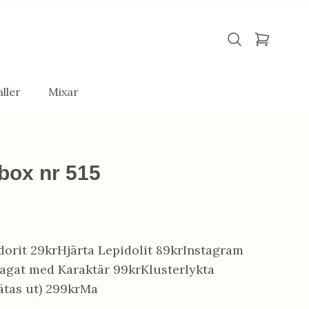
ller
Mixar
box nr 515
dorit 29krHjärta Lepidolit 89krInstagram
gat med Karaktär 99krKlusterlykta
rätas ut) 299krMa