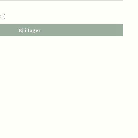
 :(
Ej i lager