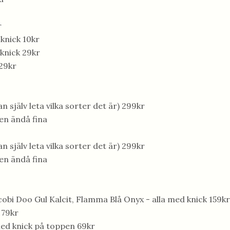
r
knick 10kr
knick 29kr
29kr
n själv leta vilka sorter det är) 299kr
men ändå fina
n själv leta vilka sorter det är) 299kr
men ändå fina
obi Doo Gul Kalcit, Flamma Blå Onyx - alla med knick 159kr
 79kr
d knick på toppen 69kr