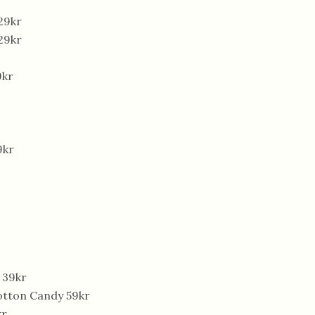
29kr
29kr
9kr
9kr
 39kr
otton Candy 59kr
kr