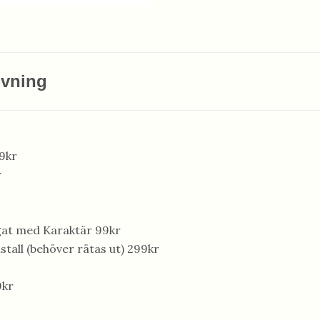
ivning
9kr
r
at med Karaktär 99kr
stall (behöver rätas ut) 299kr
9kr