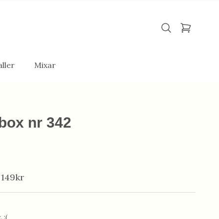
ller
Mixar
box nr 342
 149kr
 :(