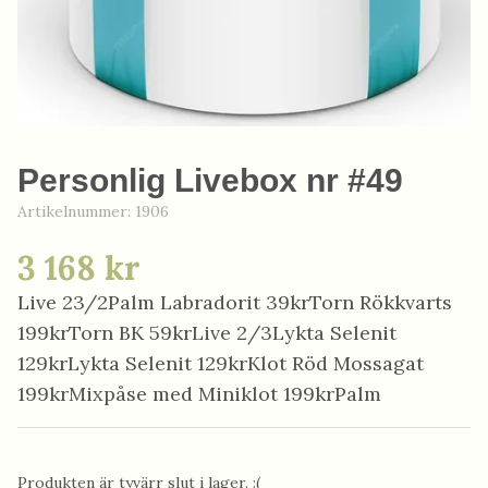
Personlig Livebox nr #49
Artikelnummer:
1906
3 168 kr
Live 23/2Palm Labradorit 39krTorn Rökkvarts
199krTorn BK 59krLive 2/3Lykta Selenit
129krLykta Selenit 129krKlot Röd Mossagat
199krMixpåse med Miniklot 199krPalm
Produkten är tyvärr slut i lager. :(