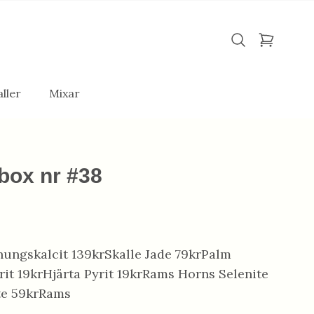
ller
Mixar
box nr #38
nungskalcit 139krSkalle Jade 79krPalm
it 19krHjärta Pyrit 19krRams Horns Selenite
te 59krRams