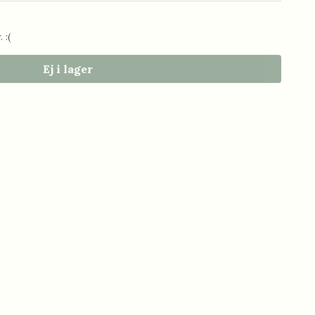
 :(
Ej i lager