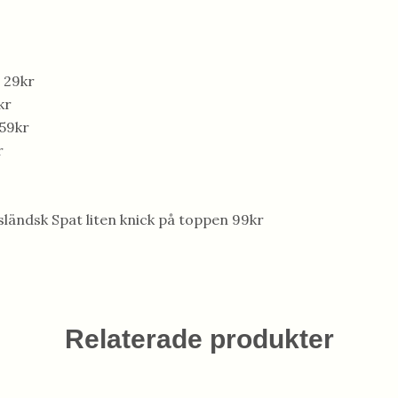
 29kr
kr
59kr
r
sländsk Spat liten knick på toppen 99kr
Relaterade produkter