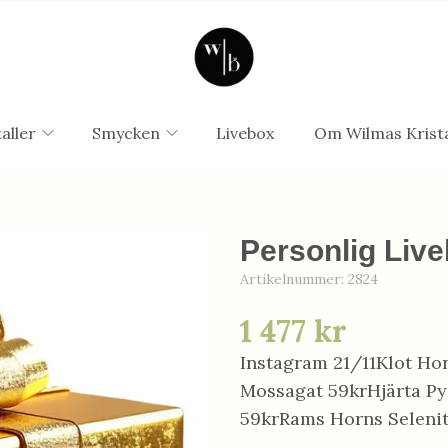
aller
Smycken
Livebox
Om Wilmas Krista
Personlig Live
Artikelnummer:
2824
1 477 kr
Instagram 21/11Klot Ho
Mossagat 59krHjärta Pyr
59krRams Horns Seleni