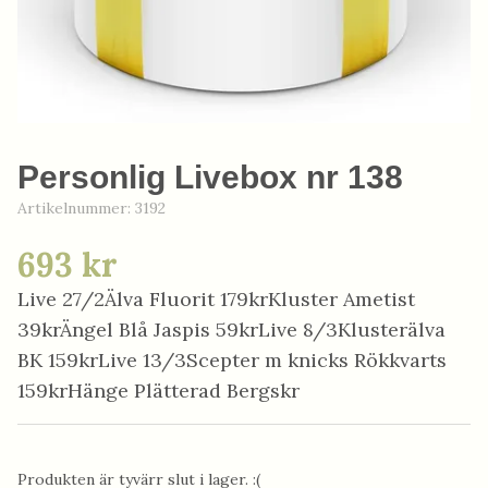
Personlig Livebox nr 138
Artikelnummer:
3192
693 kr
Live 27/2Älva Fluorit 179krKluster Ametist
39krÄngel Blå Jaspis 59krLive 8/3Klusterälva
BK 159krLive 13/3Scepter m knicks Rökkvarts
159krHänge Plätterad Bergskr
Produkten är tyvärr slut i lager. :(