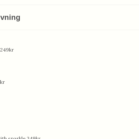
ivning
 249kr
9kr
with sparkle 349kr