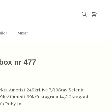
ller
Mixar
box nr 477
kta Ametist 249krLive 7/10Stav Selenit
49krAtlantsit 69krInstagram 14/10Aragonit
ab Ruby in