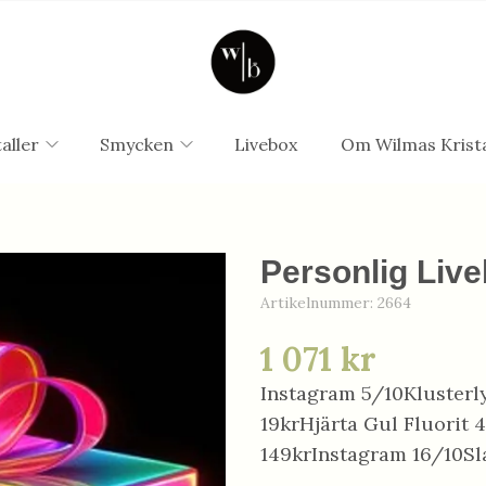
aller
Smycken
Livebox
Om Wilmas Krista
Personlig Live
Artikelnummer:
2664
1 071 kr
Instagram 5/10Klusterly
19krHjärta Gul Fluorit 
149krInstagram 16/10Sl