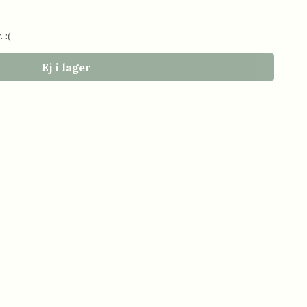
 :(
Ej i lager