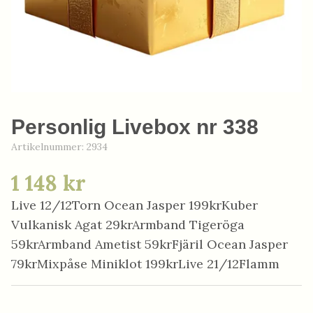
Personlig Livebox nr 338
Artikelnummer:
2934
1 148 kr
Live 12/12Torn Ocean Jasper 199krKuber
Vulkanisk Agat 29krArmband Tigeröga
59krArmband Ametist 59krFjäril Ocean Jasper
79krMixpåse Miniklot 199krLive 21/12Flamm