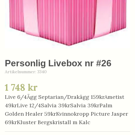
Personlig Livebox nr #26
Artikelnummer:
3340
1 748 kr
Live 6/4Ägg Septarian/Drakägg 159krAmetist
49krLive 12/4Salvia 39krSalvia 39krPalm
Golden Healer 59krKvinnokropp Picture Jasper
69krKluster Bergskristall m Kalc