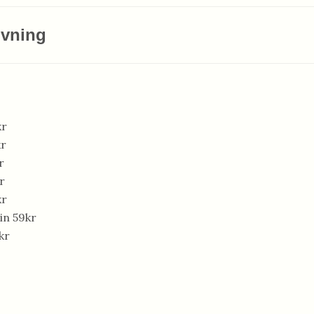
ivning
kr
kr
r
r
kr
in 59kr
kr