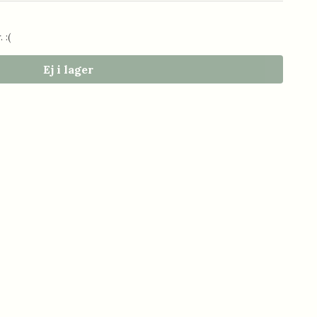
 :(
Ej i lager