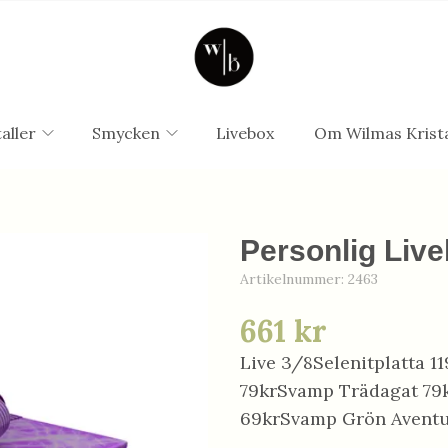
aller
Smycken
Livebox
Om Wilmas Krista
Personlig Live
Artikelnummer:
2463
661 kr
Live 3/8Selenitplatta
79krSvamp Trädagat 79
69krSvamp Grön Aventu