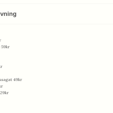
ivning
r
 59kr
kr
ssagat 49kr
kr
 29kr