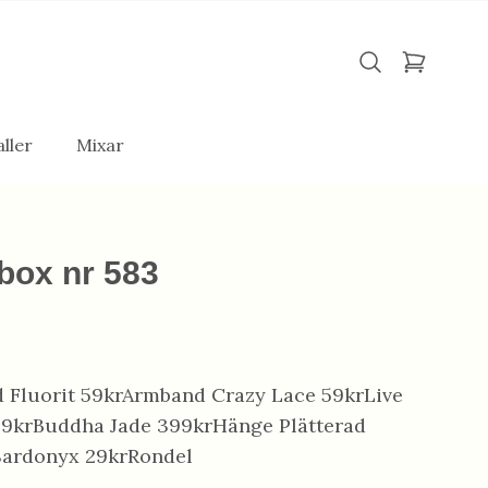
ller
Mixar
box nr 583
 Fluorit 59krArmband Crazy Lace 59krLive
99krBuddha Jade 399krHänge Plätterad
Sardonyx 29krRondel