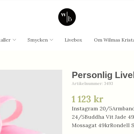
aller
Smycken
Livebox
Om Wilmas Krista
Personlig Live
Artikelnummer:
3493
1 123 kr
Instagram 20/5Armband
24/5Buddha Vit Jade 4
Mossagat 49krRondell 