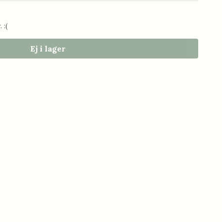
 :(
Ej i lager