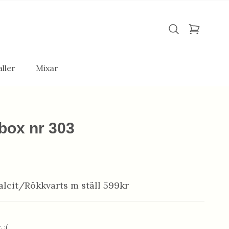
ller
Mixar
box nr 303
lcit/Rökkvarts m ställ 599kr
 :(