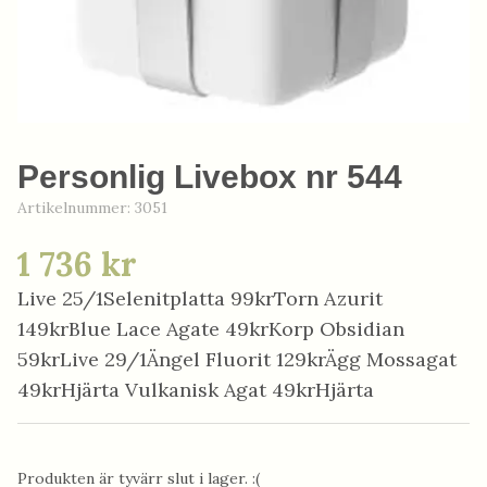
Personlig Livebox nr 544
Artikelnummer:
3051
1 736 kr
Live 25/1Selenitplatta 99krTorn Azurit
149krBlue Lace Agate 49krKorp Obsidian
59krLive 29/1Ängel Fluorit 129krÄgg Mossagat
49krHjärta Vulkanisk Agat 49krHjärta
Produkten är tyvärr slut i lager. :(