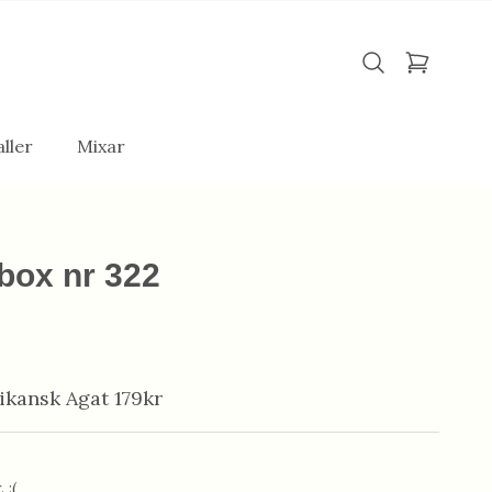
ller
Mixar
box nr 322
kansk Agat 179kr
 :(