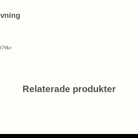
ivning
179kr
Relaterade produkter