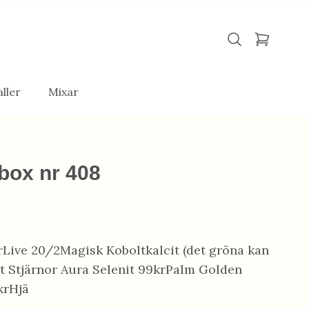
ller
Mixar
box nr 408
krLive 20/2Magisk Koboltkalcit (det gröna kan
t Stjärnor Aura Selenit 99krPalm Golden
krHjä