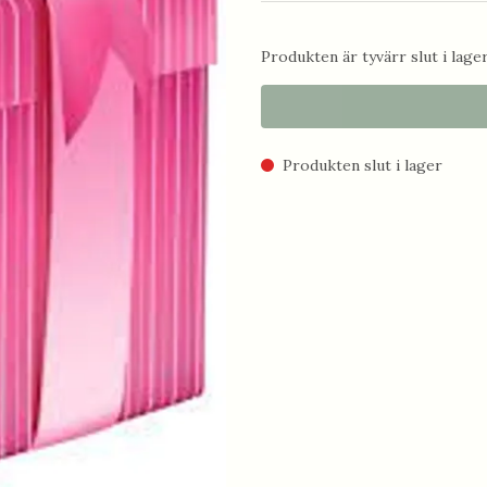
Produkten är tyvärr slut i lager.
Produkten slut i lager