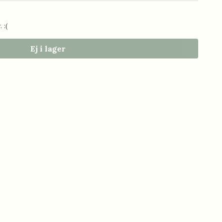
 :(
Ej i lager