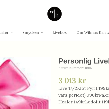
aller
Smycken
Livebox
Om Wilmas Krista
Personlig Live
Artikelnummer:
1886
3 013 kr
Live 17/2Klot Pyrit 199
vara peridot) 990krPake
Healer 149krLodolit 119