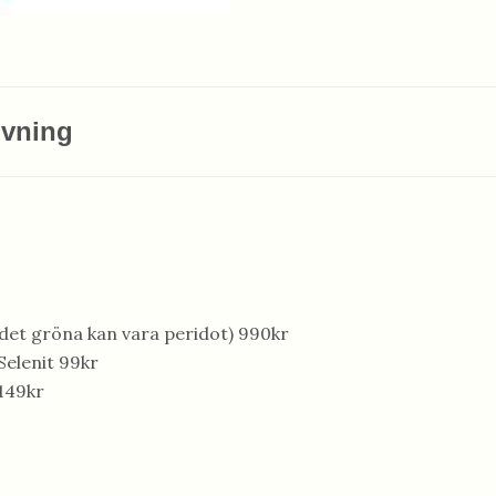
ivning
(det gröna kan vara peridot) 990kr
Selenit 99kr
149kr