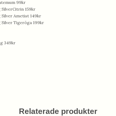
antemum 99kr
 SilverCitrin 159kr
g Silver Ametist 149kr
g Silver Tigeröga 199kr
ng 349kr
Relaterade produkter