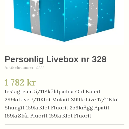
Personlig Livebox nr 328
Artikelnummer:
2777
1 782 kr
Instagream 5/11Sköldpadda Gul Kalcit
299krLive 7/11Klot Mokait 399krLive 17/11Klot
Shungit 159krKlot Fluorit 259krÄgg Apatit
169krSkål Fluorit 159krKlot Fluorit