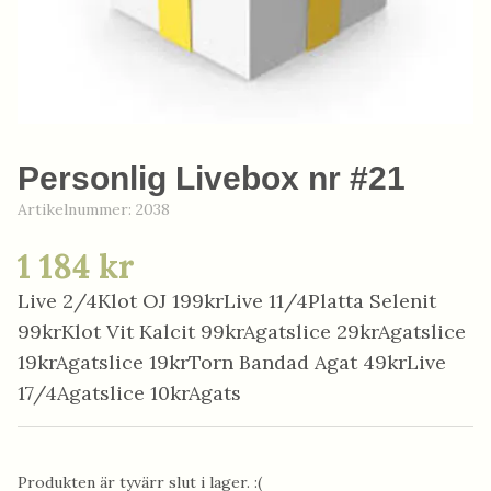
Personlig Livebox nr #21
Artikelnummer:
2038
1 184 kr
Live 2/4Klot OJ 199krLive 11/4Platta Selenit
99krKlot Vit Kalcit 99krAgatslice 29krAgatslice
19krAgatslice 19krTorn Bandad Agat 49krLive
17/4Agatslice 10krAgats
Produkten är tyvärr slut i lager. :(