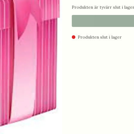
Produkten är tyvärr slut i lager.
Produkten slut i lager