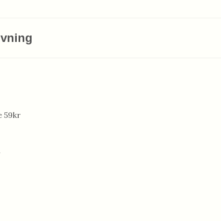
ivning
e 59kr
r