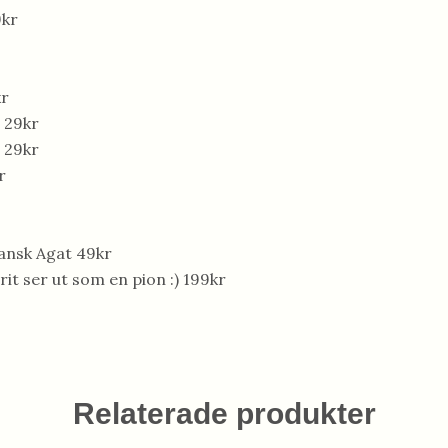
9kr
kr
 29kr
 29kr
r
ansk Agat 49kr
rit ser ut som en pion :) 199kr
Relaterade produkter