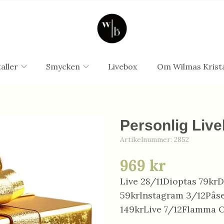
aller
Smycken
Livebox
Om Wilmas Krista
Personlig Live
Artikelnummer:
2852
969 kr
Live 28/11Dioptas 79kr
59krInstagram 3/12Påse
149krLive 7/12Flamma O