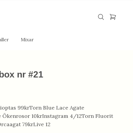
ller
Mixar
box nr #21
Dioptas 99krTorn Blue Lace Agate
 Ökenrosor 10krInstagram 4/12Torn Fluorit
rcaagat 79krLive 12