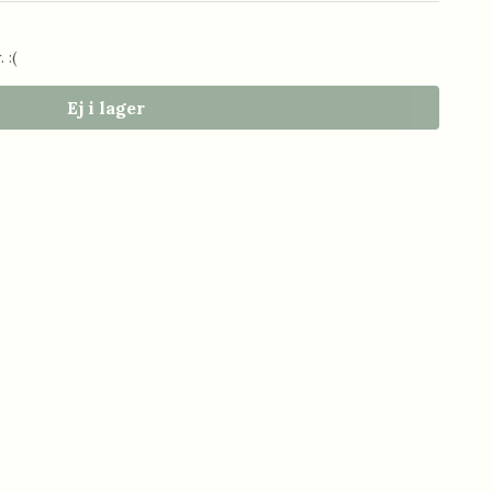
 :(
Ej i lager