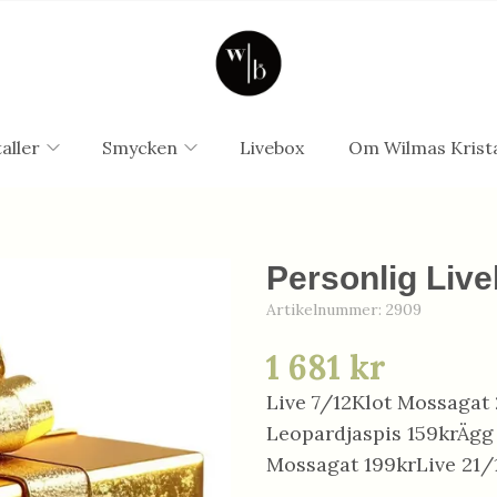
aller
Smycken
Livebox
Om Wilmas Krista
Personlig Live
Artikelnummer:
2909
1 681 kr
Live 7/12Klot Mossagat 
Leopardjaspis 159krÄgg
Mossagat 199krLive 21/