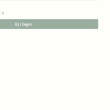
 :(
Ej i lager