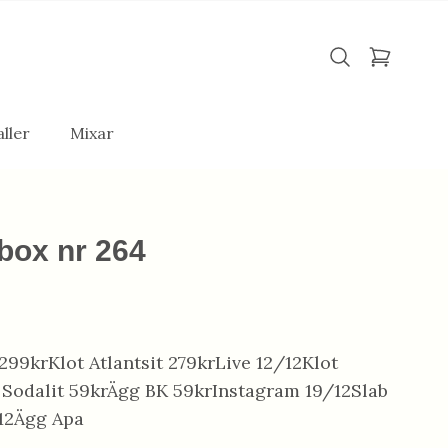
ller
Mixar
box nr 264
299krKlot Atlantsit 279krLive 12/12Klot
 Sodalit 59krÄgg BK 59krInstagram 19/12Slab
12Ägg Apa