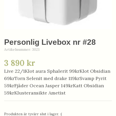
Personlig Livebox nr #28
Artikelnummer:
3021
3 890 kr
Live 22/1Klot aura Sphalerit 99krKlot Obsidian
69krTorn Selenit med drake 119krSvamp Pyrit
59krFjäder Ocean Jasper 149krKatt Obsidian
59krKlusteransikte Ametist
Produkten är tyvärr slut i lager. :(