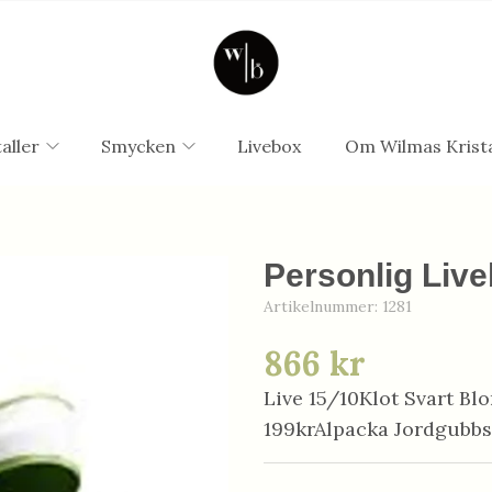
aller
Smycken
Livebox
Om Wilmas Krista
Personlig Live
Artikelnummer:
1281
866 kr
Live 15/10Klot Svart B
199krAlpacka Jordgubbs