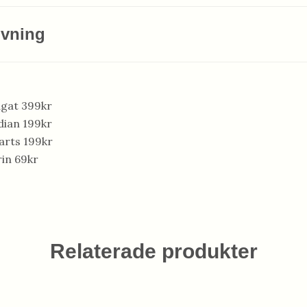
ivning
agat 399kr
dian 199kr
arts 199kr
in 69kr
Relaterade produkter