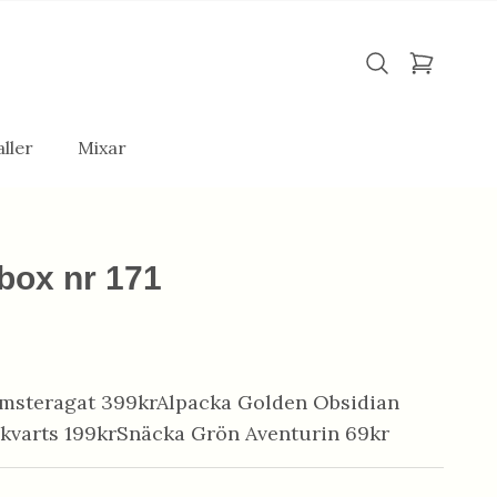
ller
Mixar
box nr 171
lomsteragat 399krAlpacka Golden Obsidian
kvarts 199krSnäcka Grön Aventurin 69kr