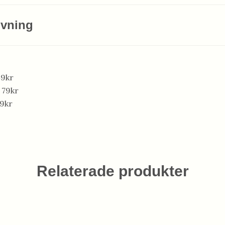
ivning
49kr
 79kr
9kr
Relaterade produkter