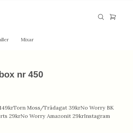
ller
Mixar
box nr 450
t 149krTorn Moss/Trädagat 39krNo Worry BK
rts 29krNo Worry Amazonit 29krInstagram