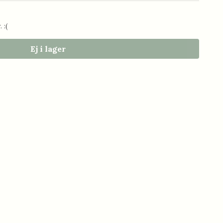
 :(
Ej i lager