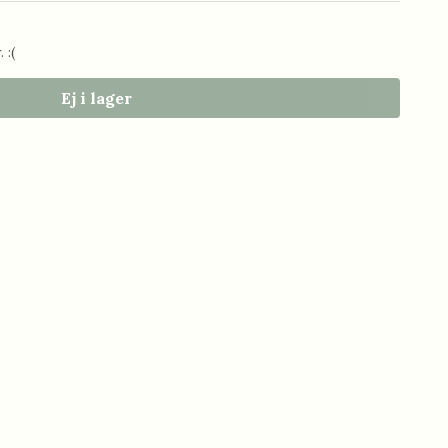
 :(
Ej i lager