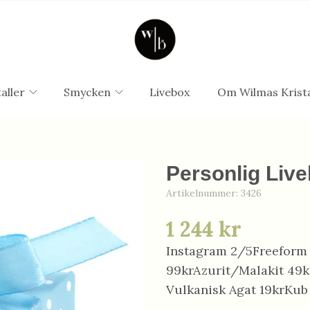
aller
Smycken
Livebox
Om Wilmas Krista
Personlig Live
Artikelnummer:
3426
1 244 kr
Instagram 2/5Freeform 
99krAzurit/Malakit 49k
Vulkanisk Agat 19krKub