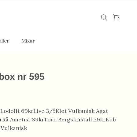
ller
Mixar
box nr 595
Lodolit 69krLive 3/5Klot Vulkanisk Agat
rRå Ametist 39krTorn Bergskristall 59krKub
 Vulkanisk