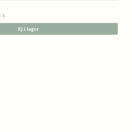
 :(
Ej i lager