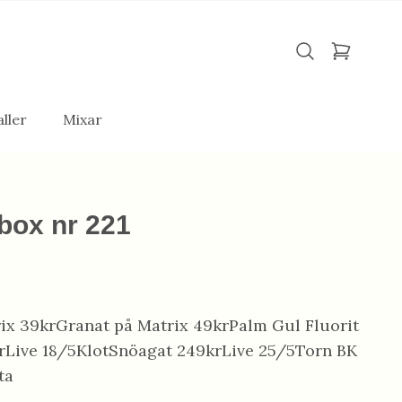
ller
Mixar
box nr 221
rix 39krGranat på Matrix 49krPalm Gul Fluorit
9krLive 18/5KlotSnöagat 249krLive 25/5Torn BK
ta