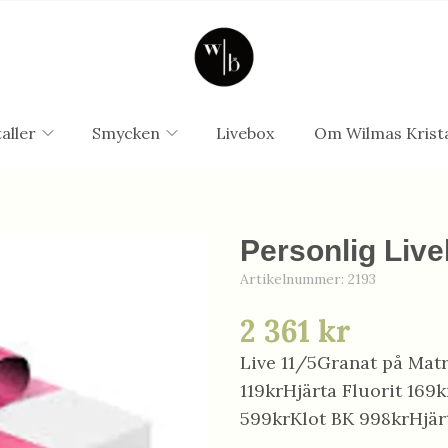
aller
Smycken
Livebox
Om Wilmas Krista
Personlig Live
Artikelnummer:
2193
2 361 kr
Live 11/5Granat på Mat
119krHjärta Fluorit 16
599krKlot BK 998krHjär