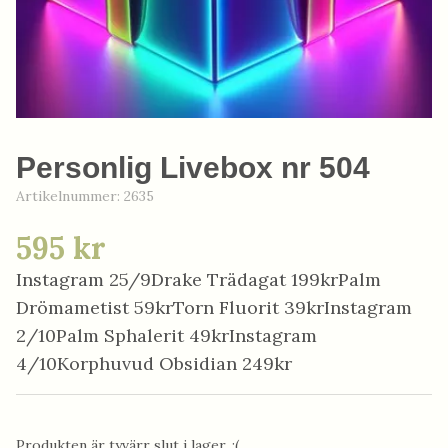
Personlig Livebox nr 504
Artikelnummer:
2635
595 kr
Instagram 25/9Drake Trädagat 199krPalm
Drömametist 59krTorn Fluorit 39krInstagram
2/10Palm Sphalerit 49krInstagram
4/10Korphuvud Obsidian 249kr
Produkten är tyvärr slut i lager. :(