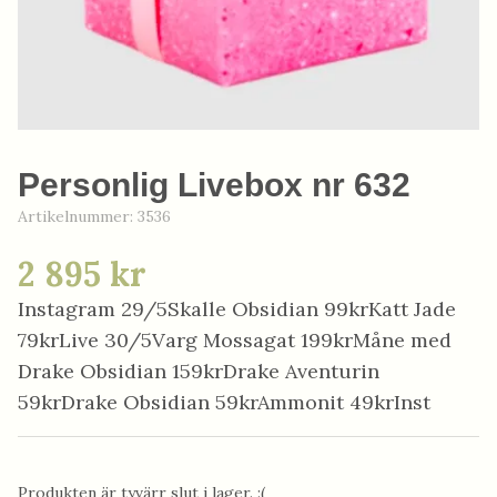
Personlig Livebox nr 632
Artikelnummer:
3536
2 895 kr
Instagram 29/5Skalle Obsidian 99krKatt Jade
79krLive 30/5Varg Mossagat 199krMåne med
Drake Obsidian 159krDrake Aventurin
59krDrake Obsidian 59krAmmonit 49krInst
Produkten är tyvärr slut i lager. :(