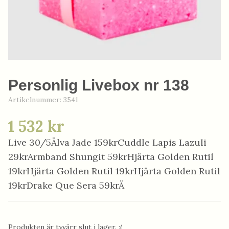
Personlig Livebox nr 138
Artikelnummer:
3541
1 532 kr
Live 30/5Älva Jade 159krCuddle Lapis Lazuli
29krArmband Shungit 59krHjärta Golden Rutil
19krHjärta Golden Rutil 19krHjärta Golden Rutil
19krDrake Que Sera 59krÄ
Produkten är tyvärr slut i lager. :(