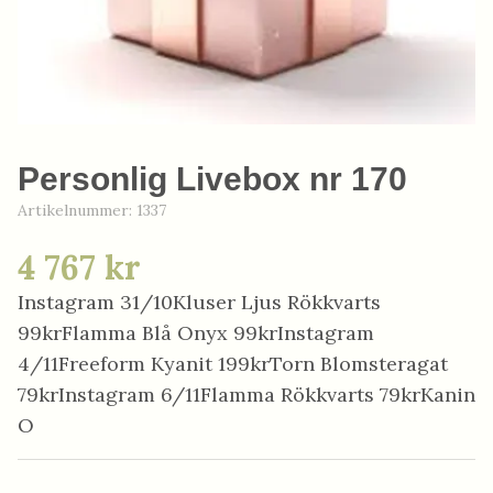
Personlig Livebox nr 170
Artikelnummer:
1337
4 767 kr
Instagram 31/10Kluser Ljus Rökkvarts
99krFlamma Blå Onyx 99krInstagram
4/11Freeform Kyanit 199krTorn Blomsteragat
79krInstagram 6/11Flamma Rökkvarts 79krKanin
O