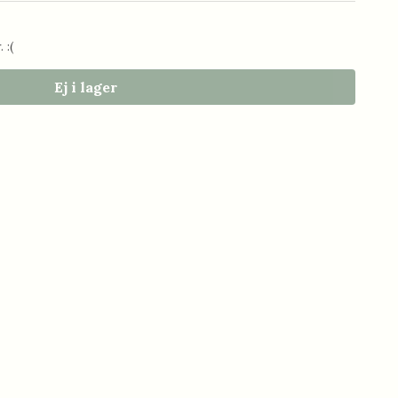
 :(
Ej i lager