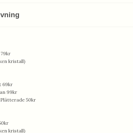
ivning
 79kr
ken kristall)
t 69kr
ian 99kr
Plätterade 50kr
50kr
ken kristall)