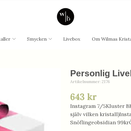
aller
Smycken
Livebox
Om Wilmas Krista
Personlig Live
Artikelnummer:
2176
643 kr
Instagram 7/5Kluster B
själv vilken kristall)I
Snöflingeobsidian 99k