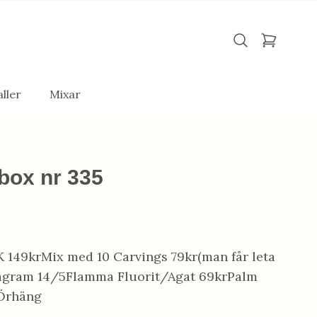
ller
Mixar
box nr 335
K 149krMix med 10 Carvings 79kr(man får leta
nstagram 14/5Flamma Fluorit/Agat 69krPalm
rÖrhäng