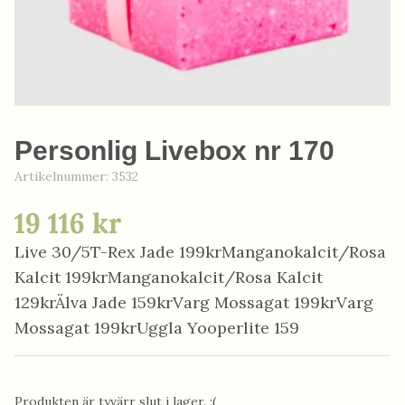
Personlig Livebox nr 170
Artikelnummer:
3532
19 116 kr
Live 30/5T-Rex Jade 199krManganokalcit/Rosa
Kalcit 199krManganokalcit/Rosa Kalcit
129krÄlva Jade 159krVarg Mossagat 199krVarg
Mossagat 199krUggla Yooperlite 159
Produkten är tyvärr slut i lager. :(