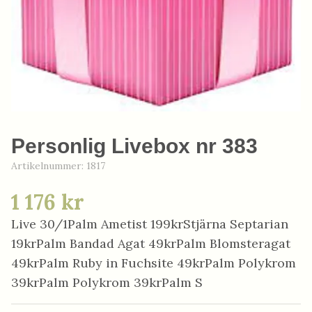
Personlig Livebox nr 383
Artikelnummer:
1817
1 176 kr
Live 30/1Palm Ametist 199krStjärna Septarian
19krPalm Bandad Agat 49krPalm Blomsteragat
49krPalm Ruby in Fuchsite 49krPalm Polykrom
39krPalm Polykrom 39krPalm S