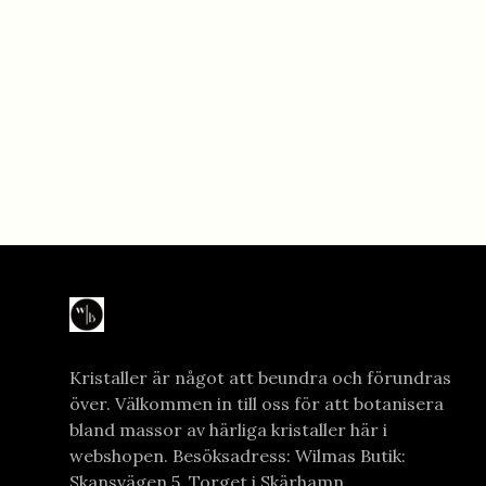
Kristaller är något att beundra och förundras
över. Välkommen in till oss för att botanisera
bland massor av härliga kristaller här i
webshopen. Besöksadress: Wilmas Butik:
Skansvägen 5, Torget i Skärhamn