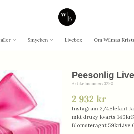
aller
Smycken
Livebox
Om Wilmas Krista
Peesonlig Liv
Artikelnummer:
3290
2 932 kr
Instagram 2/4Elefant J
mkt druzy kvarts 149kr
Blomsteragat 59krLive 