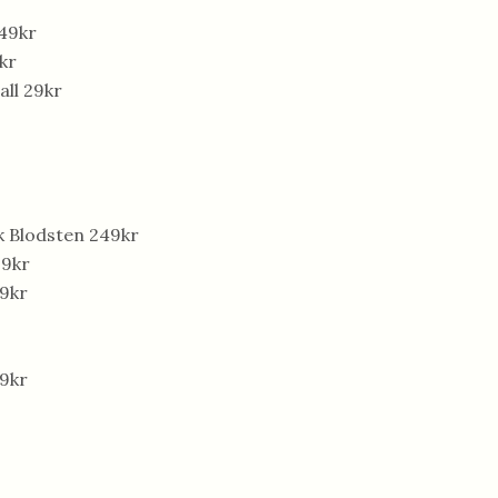
49kr
kr
ll 29kr
k Blodsten 249kr
99kr
9kr
99kr