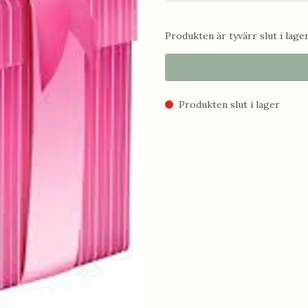
Produkten är tyvärr slut i lager.
Produkten slut i lager