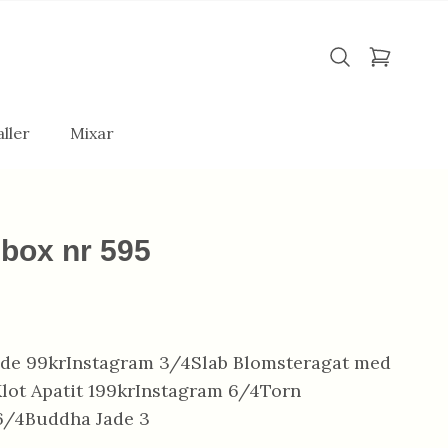
ller
Mixar
ebox nr 595
ade 99krInstagram 3/4Slab Blomsteragat med
Klot Apatit 199krInstagram 6/4Torn
6/4Buddha Jade 3