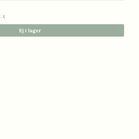
 :(
Ej i lager