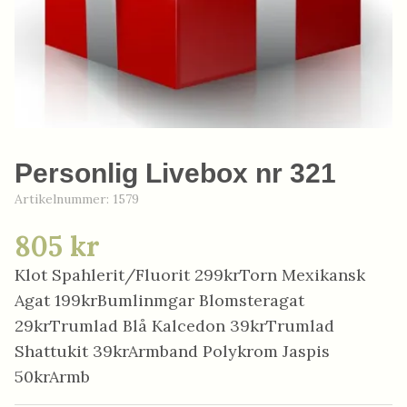
Personlig Livebox nr 321
Artikelnummer:
1579
805 kr
Klot Spahlerit/Fluorit 299krTorn Mexikansk
Agat 199krBumlinmgar Blomsteragat
29krTrumlad Blå Kalcedon 39krTrumlad
Shattukit 39krArmband Polykrom Jaspis
50krArmb