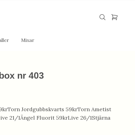
ller
Mixar
box nr 403
59krTorn Jordgubbskvarts 59krTorn Ametist
ive 21/1Ängel Fluorit 59krLive 26/1Stjärna