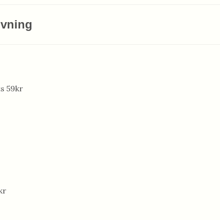
ivning
s 59kr
kr