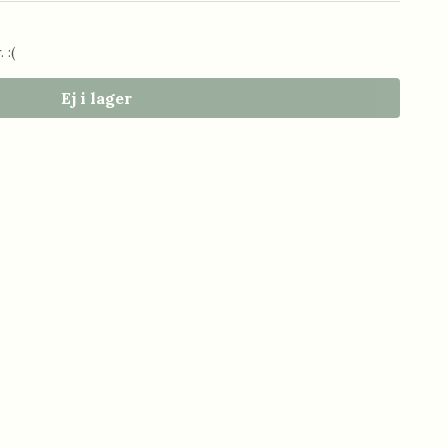
 :(
Ej i lager