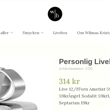
aller
Smycken
Livebox
Om Wilmas Krista
Personlig Live
Artikelnummer:
1720
314 kr
Live 12/1Torn Ametist 
59krÄngel Sodalit 59krL
Septarian 19kr