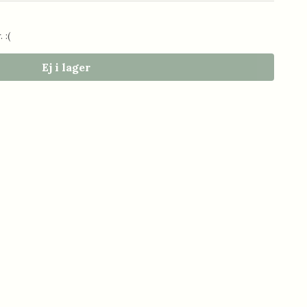
 :(
Ej i lager