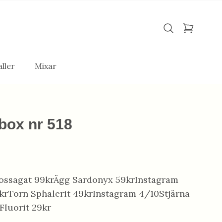
ller
Mixar
box nr 518
ossagat 99krÄgg Sardonyx 59krInstagram
krTorn Sphalerit 49krInstagram 4/10Stjärna
Fluorit 29kr