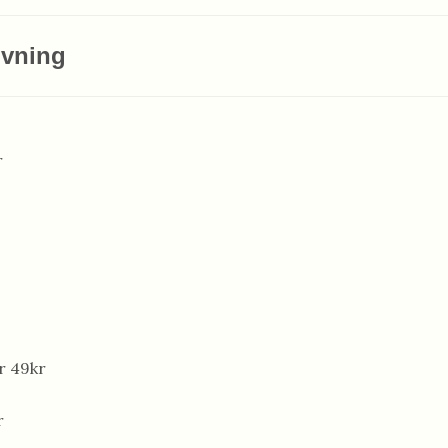
ivning
r
r 49kr
r