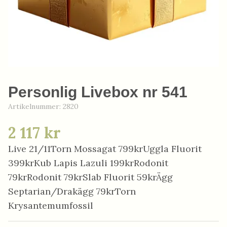
Personlig Livebox nr 541
Artikelnummer:
2820
2 117 kr
Live 21/11Torn Mossagat 799krUggla Fluorit
399krKub Lapis Lazuli 199krRodonit
79krRodonit 79krSlab Fluorit 59krÄgg
Septarian/Drakägg 79krTorn
Krysantemumfossil