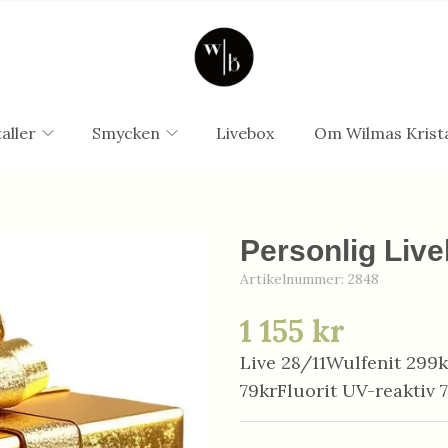
aller
Smycken
Livebox
Om Wilmas Krista
Personlig Live
Artikelnummer:
2848
1 155 kr
Live 28/11Wulfenit 299
79krFluorit UV-reaktiv 