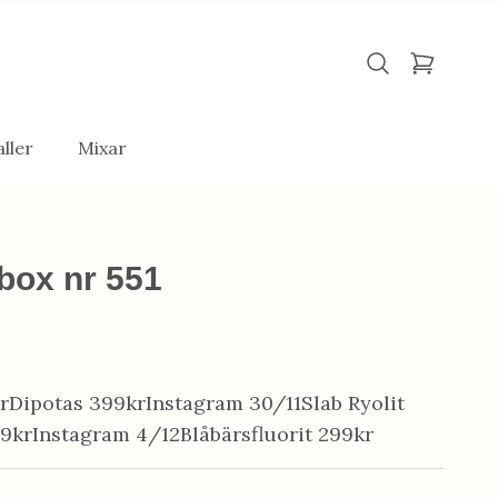
ller
Mixar
box nr 551
krDipotas 399krInstagram 30/11Slab Ryolit
79krInstagram 4/12Blåbärsfluorit 299kr