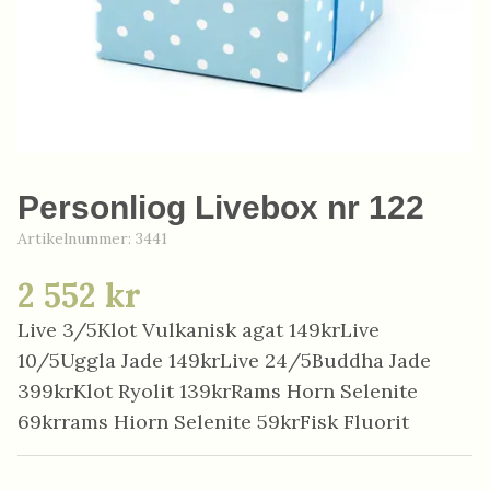
Personliog Livebox nr 122
Artikelnummer:
3441
2 552 kr
Live 3/5Klot Vulkanisk agat 149krLive
10/5Uggla Jade 149krLive 24/5Buddha Jade
399krKlot Ryolit 139krRams Horn Selenite
69krrams Hiorn Selenite 59krFisk Fluorit